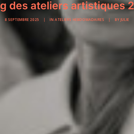
g des ateliers artistique
8 SEPTEMBRE 2025
|
IN
ATELIERS HEBDOMADAIRES
|
BY
JULIE