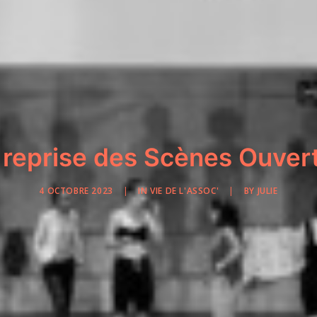
 reprise des Scènes Ouver
4 OCTOBRE 2023
|
IN
VIE DE L'ASSOC'
|
BY
JULIE