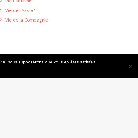
Vie Culturelle
Vie de l'Assoc'
Vie de la Compagnie
 site, nous supposerons que vous en êtes satisfait.
SUIVANT