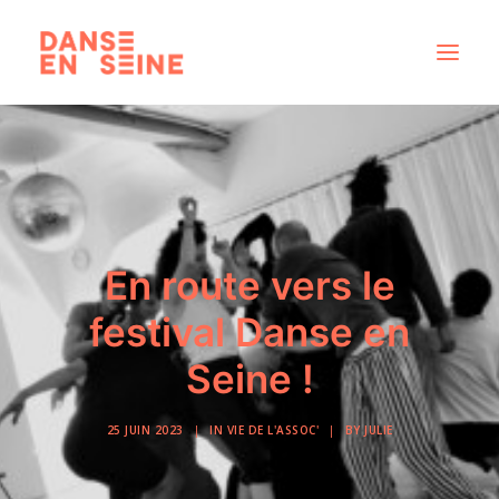
CRÉATIONS
DISPOSITIFS ARTISTIQUES
À PROPOS
NOUS REJOINDRE
En route vers le
ACTUS
festival Danse en
Seine !
RECHERCHE
25 JUIN 2023
|
IN
VIE DE L'ASSOC'
|
BY
JULIE