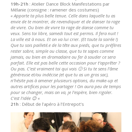
19h-21h
: Atelier Dance Block Manifestations par
Mélanie (consigne : ramener des costumes)
« Apporte ta plus belle tenue. Celle dans laquelle tu as
envie de te montrer, de revendiquer et de danser ta rage
de vivre. Ou bien de vivre ta rage de danse comme tu
veux. Sens toi libre, samedi tout est permis. Il fera nuit !
La ville est à nous. Et on va lui crier. (Et toute la soirée !)
Que tu sois pailleté.e de la tête aux pieds, que tu préfères
rester sobre, simple ou classe, que tu te sapes comme
jamais, ou bien en dromadaire ou fer à souder ce sera
parfait. Elle est pas belle cette occasion pour t’apprêter ?
Ou pas. C’est vraiment toi qui vois 🙂 Si tu te sens l’âme
généreuse et/ou indécise (et que tu as un gros sac),
n’hésite pas à amener plusieurs options, du make-up et
autres artifices pour les partager ! On aura peu de temps
pour se changer, mais on va, je l’espère, bien rigoler.
C’est l’idée 😉 «
21h
: Début de l’apéro à l’Entrepot’s