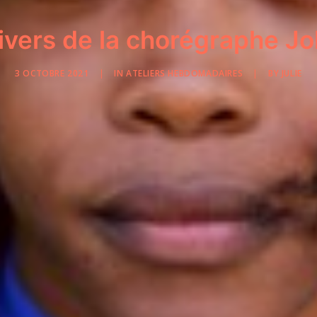
ivers de la chorégraphe J
3 OCTOBRE 2021
|
IN
ATELIERS HEBDOMADAIRES
|
BY
JULIE