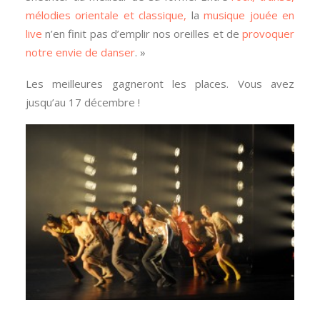
mélodies orientale
et classique,
la
musique jouée en
live
n’en finit pas d’emplir nos oreilles et de
provoquer
notre envie de danser
. »
Les meilleures gagneront les places. Vous avez
jusqu’au 17 décembre !