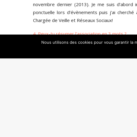
novembre dernier (2013). Je me suis d’abord in
ponctuelle lors d’évènements puis j’ai cherché 
Chargée de Veille et Réseaux Sociaux!
4. Peux-tu résumer l’association en 3 mots ?
Nous utilisons des cookies pour vous garantir la m
Dynamisme, partage et DANSE !
PRÉCÉDENT
Contactez-nous
contact@danseenseine.org