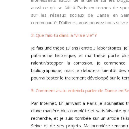
intéressants autour de la danse sur les blogs,
aussi ce qui se fait à Paris en termes de spect
sur les réseaux sociaux de Danse en Sein
communauté. D’ailleurs, vous pouvez nous suivre
2. Que fais-tu dans la ”vraie vie” ?
Je fais une thèse (3 ans) entre 3 laboratoires. J
patrimoine historique, et ma thèse porte pl
ralentir/stopper la corrosion. Je commenc
bibliographique, mais je débuterai bientôt des 
pourrai tester le traitement développé sur le terr
3. Comment as-tu entendu parler de Danse en Se
Par Internet. En arrivant à Paris je souhaitais
d’une manière plus complète et satisfaisante qu
recherche, et je suis tombée sur un article fais
Seine et de ses projets. Ma première rencontre