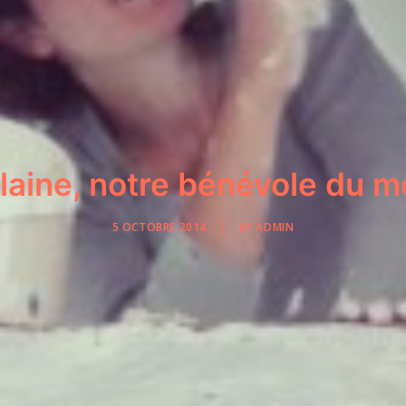
laine, notre bénévole du m
5 OCTOBRE 2014
|
BY
ADMIN