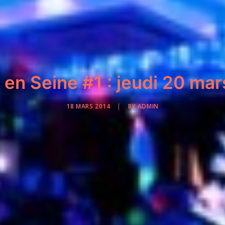
en Seine #1 : jeudi 20 mar
18 MARS 2014
|
BY
ADMIN