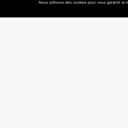
Nous utilisons des cookies pour vous garantir la m
PRÉCÉDENT
Contactez-nous
contact@danseenseine.org
Suivez-nous
Mentions légales