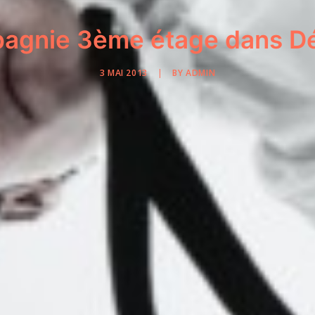
agnie 3ème étage dans D
3 MAI 2013
|
BY
ADMIN