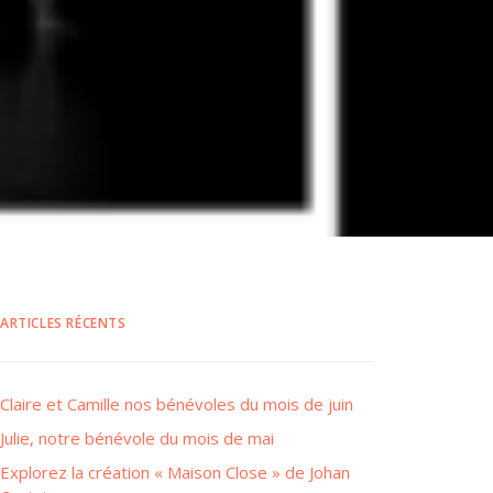
ARTICLES RÉCENTS
Claire et Camille nos bénévoles du mois de juin
Julie, notre bénévole du mois de mai
Explorez la création « Maison Close » de Johan