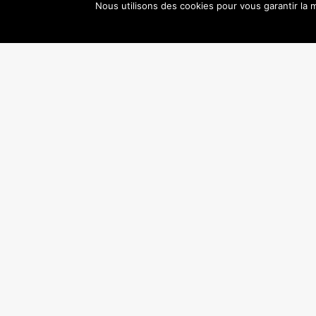
Nous utilisons des cookies pour vous garantir la m
PRÉCÉDENT
Contactez-nous
contact@danseenseine.org
Suivez-nous
Mentions légales