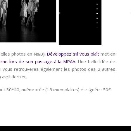
belles photos en N&B)!
Développez s’il vous plaît
met en
ine lors de son passage à la MPAA
. Une belle idée de
ez vous retrouverez également les photos des 2 autres
avril dernier.
ut 30*40, nuémrotée (15 exemplaires) et signée : 50€