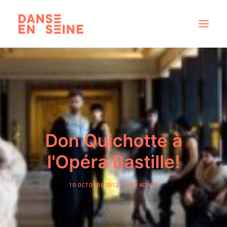
CRÉATIONS
DISPOSITIFS ARTISTIQUES
À PROPOS
NOUS REJOINDRE
Don Quichotte à
ACTUS
l'Opéra Bastille!
10 OCTOBRE 2012
|
BY
ADMIN
RECHERCHE