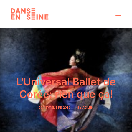
CRÉATIONS
DISPOSITIFS ARTISTIQUES
À PROPOS
NOUS REJOINDRE
L'Universal Ballet de
ACTUS
Corée: rien que ça!
29 SEPTEMBRE 2012
|
BY
ADMIN
RECHERCHE