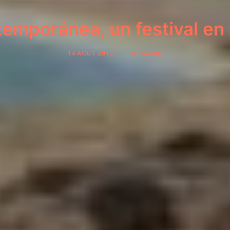
emporánea, un festival en
14 AOÛT 2012
|
BY
ADMIN