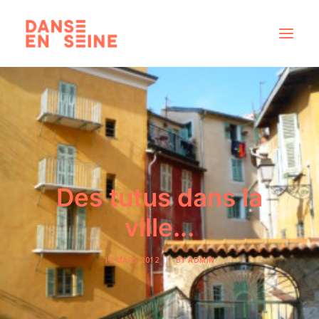
CRÉATIONS
DISPOSITIFS ARTISTIQUES
À PROPOS
NOUS REJOINDRE
Des tutus dans la
ACTUS
ville...
13 MARS 2012
|
BY
ADMIN
RECHERCHE