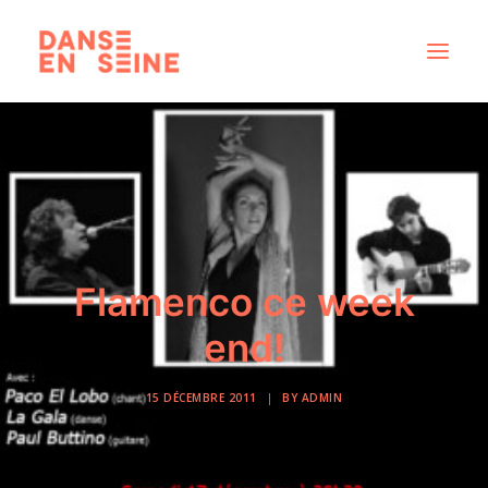
CRÉATIONS
DISPOSITIFS ARTISTIQUES
À PROPOS
NOUS REJOINDRE
Flamenco ce week
ACTUS
end!
15 DÉCEMBRE 2011
|
BY
ADMIN
RECHERCHE