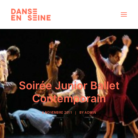
CRÉATIONS
DISPOSITIFS ARTISTIQUES
À PROPOS
NOUS REJOINDRE
Soirée Junior Ballet
ACTUS
Contemporain
6 NOVEMBRE 2011
|
BY
ADMIN
RECHERCHE